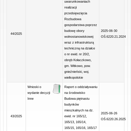
uwarunkowaniach
realizacji
przedsięwzięcia
Rozbudowa
gospodarstwa poprzez
budowę obory
2025-06-30
44/2025
wolnostanowiskowej
OŚ.6220.21.2024
wraz z infrastrukturą
techniczną na działce
o nr ewid. nr 20/2,
obręb Kołaczkowo,
gm. Witkowo, pow.
gnieźnieński, woj.
wielkopolskie
Wnioski o
Raport o oddziaływaniu
wydanie decyzji
na środowisko
Inne
Budowa piętnastu
budynków
mieszkalnych na dz.
2025-06-26
43/2025
ewid. nr 165/12,
OŚ.6220.26.2025
165/13, 165/14,
165/15, 165/16, 165/17