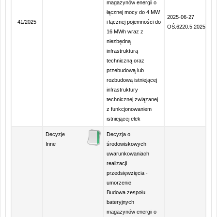
magazynów energii o
łącznej mocy do 4 MW
2025-06-27
41/2025
i łącznej pojemności do
OŚ.6220.5.2025
16 MWh wraz z
niezbędną
infrastrukturą
techniczną oraz
przebudową lub
rozbudową istniejącej
infrastruktury
technicznej związanej
z funkcjonowaniem
istniejącej elek
Decyzje
Decyzja o
Inne
środowiskowych
uwarunkowaniach
realizacji
przedsięwzięcia -
umorzenie
Budowa zespołu
bateryjnych
magazynów energii o