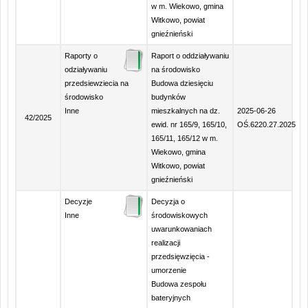
w m. Wiekowo, gmina
Witkowo, powiat
gnieźnieński
Raporty o
Raport o oddziaływaniu
odziaływaniu
na środowisko
przedsiewziecia na
Budowa dziesięciu
środowisko
budynków
Inne
mieszkalnych na dz.
2025-06-26
42/2025
ewid. nr 165/9, 165/10,
OŚ.6220.27.2025
165/11, 165/12 w m.
Wiekowo, gmina
Witkowo, powiat
gnieźnieński
Decyzje
Decyzja o
Inne
środowiskowych
uwarunkowaniach
realizacji
przedsięwzięcia -
umorzenie
Budowa zespołu
bateryjnych