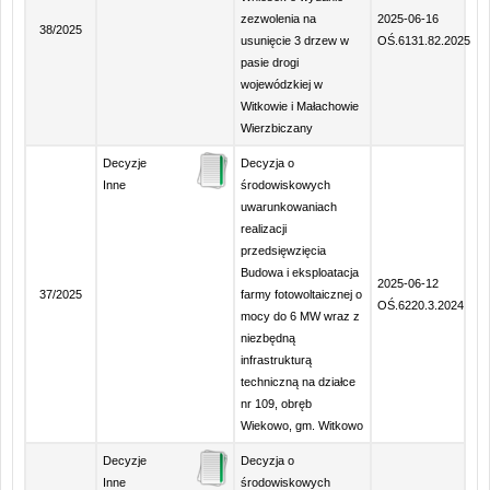
zezwolenia na
2025-06-16
38/2025
usunięcie 3 drzew w
OŚ.6131.82.2025
pasie drogi
wojewódzkiej w
Witkowie i Małachowie
Wierzbiczany
Decyzje
Decyzja o
Inne
środowiskowych
uwarunkowaniach
realizacji
przedsięwzięcia
Budowa i eksploatacja
2025-06-12
37/2025
farmy fotowoltaicznej o
OŚ.6220.3.2024
mocy do 6 MW wraz z
niezbędną
infrastrukturą
techniczną na działce
nr 109, obręb
Wiekowo, gm. Witkowo
Decyzje
Decyzja o
Inne
środowiskowych