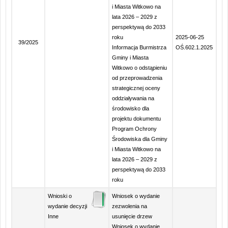
i Miasta Witkowo na
lata 2026 – 2029 z
perspektywą do 2033
roku
2025-06-25
39/2025
Informacja Burmistrza
OŚ.602.1.2025
Gminy i Miasta
Witkowo o odstąpieniu
od przeprowadzenia
strategicznej oceny
oddziaływania na
środowisko dla
projektu dokumentu
Program Ochrony
Środowiska dla Gminy
i Miasta Witkowo na
lata 2026 – 2029 z
perspektywą do 2033
roku
Wnioski o
Wniosek o wydanie
wydanie decyzji
zezwolenia na
Inne
usunięcie drzew
Wniosek o wydanie