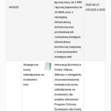
łącznej mocy do 4 MW
2025-06-27
40/2025
i łącznej pojemności do
OŚ.6220.4.2025
16 MWh wraz z
niezbędną
infrastrukturą
techniczną oraz
przebudową lub
rozbudową istniejącej
infrastruktury
technicznej związanej
z funkcjonowaniem
istniejącej elek
Strategiczne
Informacja Burmistrza
oceny
Gminy i Miasta
oddziaływania na
Witkowo o odstąpieniu
środowisko
od przeprowadzenia
Inne
strategicznej oceny
oddziaływania na
środowisko dla
projektu dokumentu
Program Ochrony
Środowiska dla Gminy