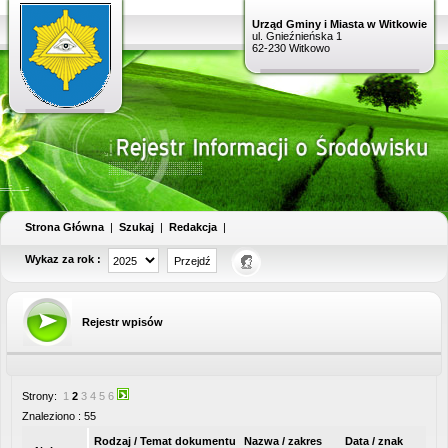
Urząd Gminy i Miasta w Witkowie
ul. Gnieźnieńska 1
62-230 Witkowo
Strona Główna
|
Szukaj
|
Redakcja
|
Wykaz za rok :
Rejestr wpisów
Strony:
1
2
3
4
5
6
Znaleziono : 55
Rodzaj / Temat dokumentu
Nazwa / zakres
Data / znak