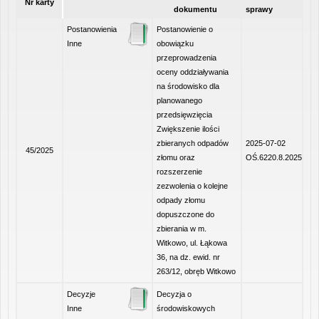
Nr karty
dokumentu
sprawy
Postanowienia
Postanowienie o
Inne
obowiązku
przeprowadzenia
oceny oddziaływania
na środowisko dla
planowanego
przedsięwzięcia
Zwiększenie ilości
zbieranych odpadów
2025-07-02
45/2025
złomu oraz
OŚ.6220.8.2025
rozszerzenie
zezwolenia o kolejne
odpady złomu
dopuszczone do
zbierania w m.
Witkowo, ul. Łąkowa
36, na dz. ewid. nr
263/12, obręb Witkowo
Decyzje
Decyzja o
Inne
środowiskowych