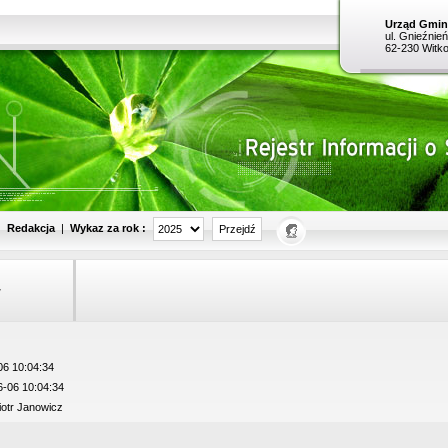
Urząd Gminy
ul. Gnieźnie
62-230 Witk
Wykaz za rok :
|
Redakcja
|
w
6 10:04:34
-06 10:04:34
otr Janowicz