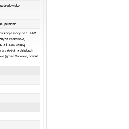
 na środowisko
uzupełnienie
ltaicznej o mocy do 13 MW
icznych Wiekowo A,
 z infrastrukturą
 w całości na działkach
owo (gmina Witkowo, powiat