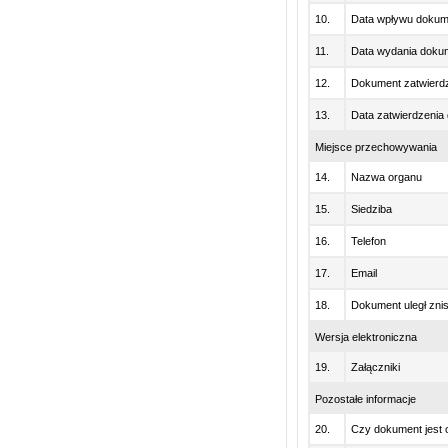
10.
Data wpływu dokum
11.
Data wydania doku
12.
Dokument zatwierdz
13.
Data zatwierdzenia
Miejsce przechowywania
14.
Nazwa organu
15.
Siedziba
16.
Telefon
17.
Email
18.
Dokument uległ zni
Wersja elektroniczna
19.
Załączniki
Pozostałe informacje
20.
Czy dokument jest 