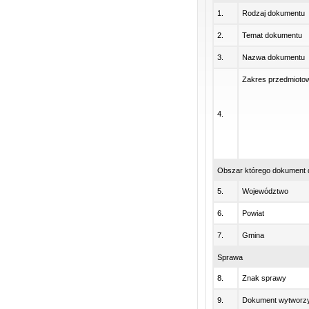
1.
Rodzaj dokumentu
2.
Temat dokumentu
3.
Nazwa dokumentu
Zakres przedmioto
4.
Obszar którego dokument 
5.
Województwo
6.
Powiat
7.
Gmina
Sprawa
8.
Znak sprawy
9.
Dokument wytworzy