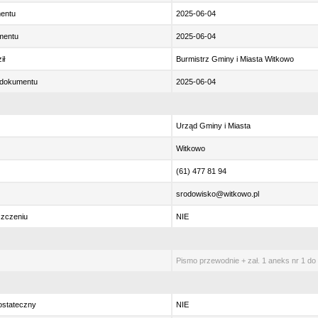
entu
2025-06-04
mentu
2025-06-04
ił
Burmistrz Gminy i Miasta Witkowo
 dokumentu
2025-06-04
Urząd Gminy i Miasta
Witkowo
(61) 477 81 94
srodowisko@witkowo.pl
szczeniu
NIE
Pismo przewodnie + zał. 1 aneks nr 1 do
ostateczny
NIE