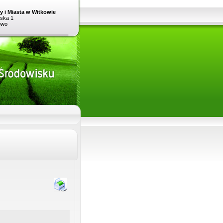
 i Miasta w Witkowie
ńska 1
owo