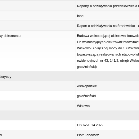
Raporty o odziaływaniu przedsiewziecia
Inne
Raport o oddziaływaniu na środowisko - 
wy dokumentu
Budowa wolnostojącej elektrowni fotowo
lub wolnostojących elektrowni fotowolta
Wiekowo B o łącznej mocy do 13 MW wraz
towarzyszącą realizowanych etapowo lub
ewidencyjnych nr 43, 141/3, obręb Wiek
gnieźnieński)
dotyczy
wielkopolskie
gnieźnieński
Witkowo
OŚ.6220.14.2022
ł
Piotr Janowicz