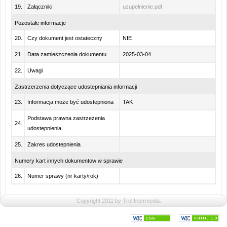
19.
Załączniki
uzupełnienie.pdf
Pozostałe informacje
20.
Czy dokument jest ostateczny
NIE
21.
Data zamieszczenia dokumentu
2025-03-04
22.
Uwagi
Zastrzerzenia dotyczące udostepniania informacji
23.
Informacja może być udostepniona
TAK
Podstawa prawna zastrzeżenia
24.
udostepnienia
25.
Zakres udostepnienia
Numery kart innych dokumentow w sprawie
26.
Numer sprawy (nr karty/rok)
Copyright 2011 by Trol Intermedia.