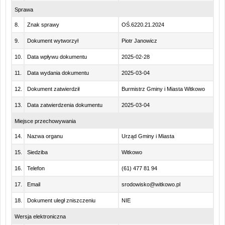
Sprawa
8.
Znak sprawy
OŚ.6220.21.2024
9.
Dokument wytworzył
Piotr Janowicz
10.
Data wpływu dokumentu
2025-02-28
11.
Data wydania dokumentu
2025-03-04
12.
Dokument zatwierdził
Burmistrz Gminy i Miasta Witkowo
13.
Data zatwierdzenia dokumentu
2025-03-04
Miejsce przechowywania
14.
Nazwa organu
Urząd Gminy i Miasta
15.
Siedziba
Witkowo
16.
Telefon
(61) 477 81 94
17.
Email
srodowisko@witkowo.pl
18.
Dokument uległ zniszczeniu
NIE
Wersja elektroniczna