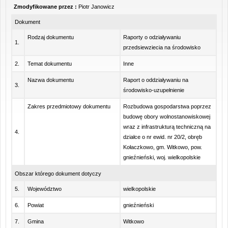
Zmodyfikowane przez :
Piotr Janowicz
Dokument
Rodzaj dokumentu
Raporty o odziaływaniu
1.
przedsiewziecia na środowisko
2.
Temat dokumentu
Inne
Nazwa dokumentu
Raport o oddziaływaniu na
3.
środowisko-uzupełnienie
Zakres przedmiotowy dokumentu
Rozbudowa gospodarstwa poprzez
budowę obory wolnostanowiskowej
wraz z infrastrukturą techniczną na
4.
działce o nr ewid. nr 20/2, obręb
Kołaczkowo, gm. Witkowo, pow.
gnieźnieński, woj. wielkopolskie
Obszar którego dokument dotyczy
5.
Województwo
wielkopolskie
6.
Powiat
gnieźnieński
7.
Gmina
Witkowo